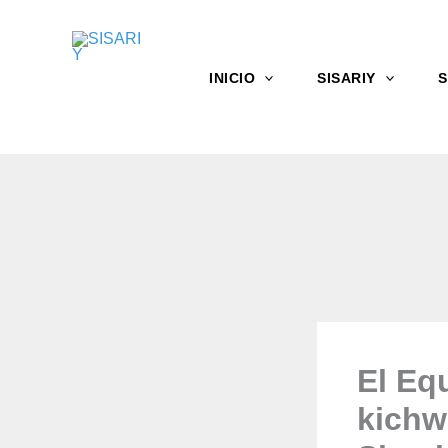
Ir
al
contenido
SISA
INICIO
SISARIY
S
RIY
El Eq
kichw