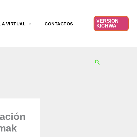
VERSION
LA VIRTUAL
CONTACTOS
KICHWA
Buscar
tación
amak