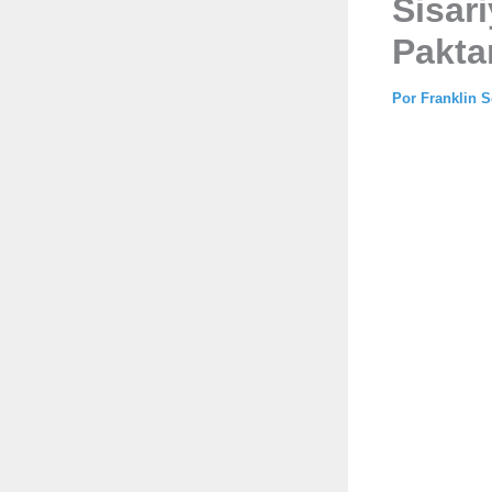
Sisari
Pakta
Por
Franklin 