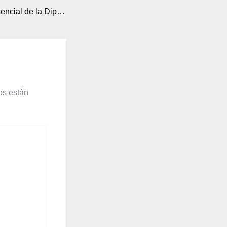
5to Encuentro Presencial de la Diplomatura se desarrolla en la PUCE-Ibarra con participación de Tannia Mendizábal
os están