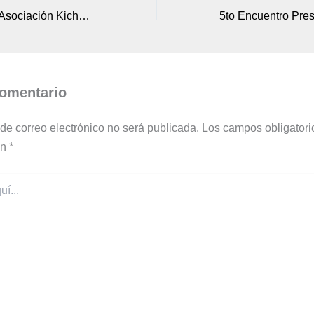
Estudiantes de la Asociación Kichwaka Kamak Sisariy culminan curso de Kichwa Básico en alianza con Warmi Imbabura
comentario
 de correo electrónico no será publicada.
Los campos obligatori
on
*