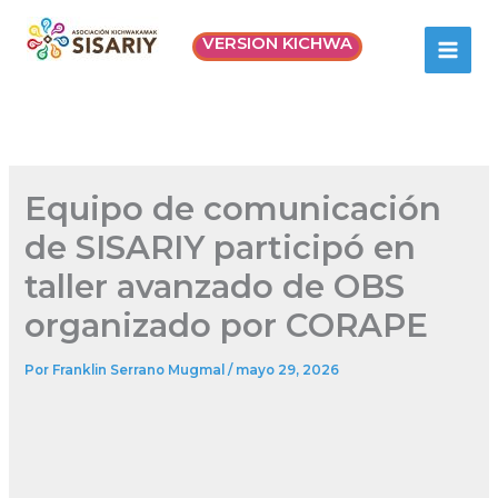
Ir
MAI
al
VERSION KICHWA
MEN
contenido
SISARIY
Equipo de comunicación
de SISARIY participó en
taller avanzado de OBS
organizado por CORAPE
Por
Franklin Serrano Mugmal
/
mayo 29, 2026